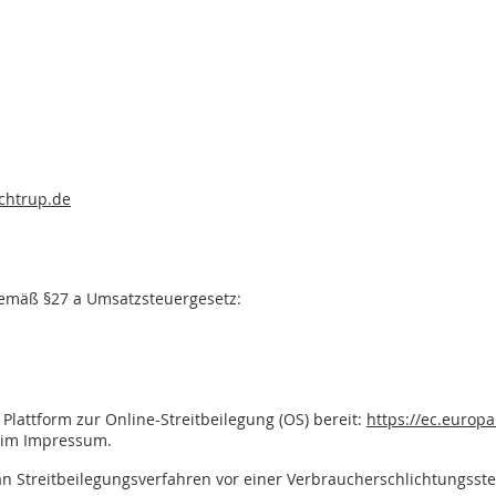
ochtrup.de
gemäß §27 a Umsatzsteuergesetz:
Plattform zur Online-Streitbeilegung (OS) bereit:
https://ec.europ
n im Impressum.
, an Streitbeilegungsverfahren vor einer Verbraucherschlichtungsst