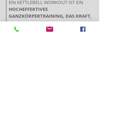
EIN KETTLEBELL WORKOUT IST EIN
HOCHEFFEKTIVES
GANZKÖRPERTRAINING, DAS KRAFT,
AUSDAUER, KOORDINATION UND
BEWEGLICHKEIT VERBESSERT
.
DIE ÜBUNGEN SPRECHEN GLEICHZEITIG
MEHRERE MUSKELGRUPPEN AN,
INSBESONDERE DIE
RUMPF-, RÜCKEN-
UND GESÄßMUSKULATUR
.
WIR STARTEN MIT EINEM WARM UP,
GEFOLGT VON CORE ÜBUNGEN.
ZUM ABSCHLUß DES WORKOUTS WIRD
ORDENTLICH
GEDEHNT
.