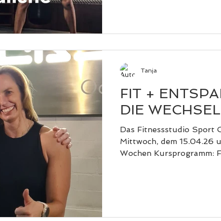
Tanja
FIT + ENTSP
DIE WECHSE
Das Fitnessstudio Sport 
Mittwoch, dem 15.04.26 
Wochen Kursprogramm: Fi
Wechseljahre in Kooperat
Frau Dr. Anne Lauen. Die
mittwochs und freitags vo
stattfinden. Und an ein
könnt Ihr an einem Work