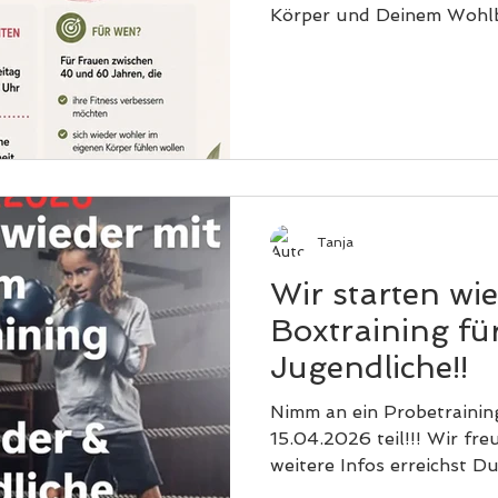
Körper und Deinem Wohlb
Gutes zu tun. Deshalb h
OASE OCHTRUP ein ganz
Programm speziell für F
Jahren entwickelt. Gemei
begleiten wir Dich mit B
wertvollen Impulsen durc
Lebensphase – stärkend, 
positiver Energie. 💗 DA
Tanja
Wir starten wi
Boxtraining fü
Jugendliche!!
Nimm an ein Probetrainin
15.04.2026 teil!!! Wir fre
weitere Infos erreichst D
258 88 99