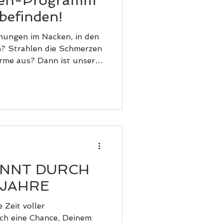
hen-Programm
befinden!
nungen im Nacken, in den
? Strahlen die Schmerzen
Arme aus? Dann ist unser
u das Richtige für dich!
: ✔️ gezielte
igungsübungen ✔️
echniken ✔️
ur Lockerung der
ipps für den Alltag Das
r Verspannungen und
ichkeit und
ANNT DURCH
LJAHRE
 Zeit voller
ch eine Chance, Deinem