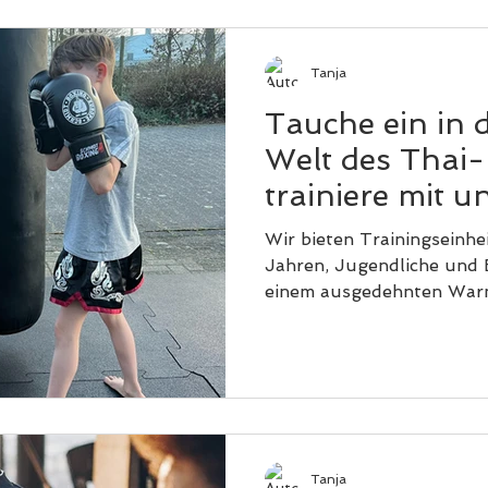
teilnehmen. Dieses Progr
zwischen dem 40. Und 60 
körperliche Fitness durch 
Tanja
Tauche ein in 
Welt des Thai
trainiere mit u
Wir bieten Trainingseinhe
Jahren, Jugendliche und
einem ausgedehnten Warm
Tanja