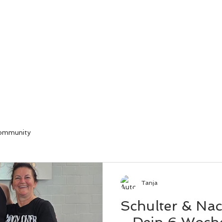
NING/ THAIBOXEN
SAUNA & WELLNESS
SUPPELE
Community
Tanja
Schulter & Na