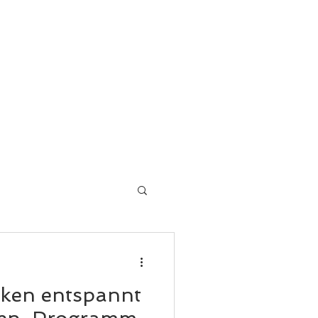
MENTS & TRAININGSZUBEHÖR
REHASPORT
MORE
cken entspannt