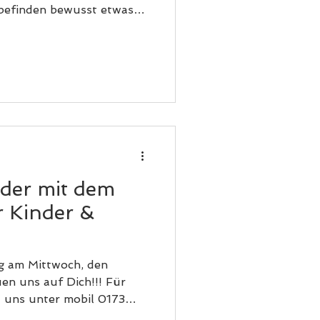
efinden bewusst etwas
aben wir in der SPORT
heitliches 6-Wochen-
rauen zwischen 40 und 60
nsam mit Anne & Tanja
ewegung, Motivation und
h diese besondere
unterstützend und mit viel
S ERW
eder mit dem
r Kinder &
g am Mittwoch, den
uen uns auf Dich!!! Für
u uns unter mobil 0173