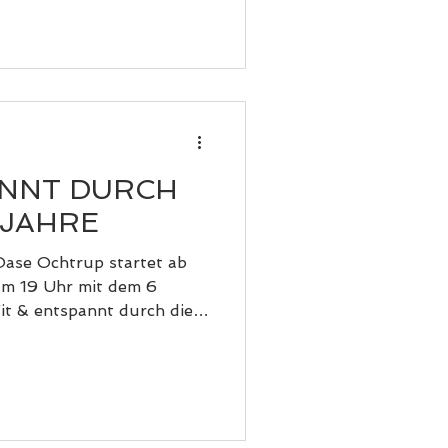
ANNT DURCH
LJAHRE
Oase Ochtrup startet ab
um 19 Uhr mit dem 6
t & entspannt durch die
ion mit der Gynäkologin
 Kurszeiten werden
n 19 bis 20 Uhr
em anderen Wochentag
out Eurer Wahl