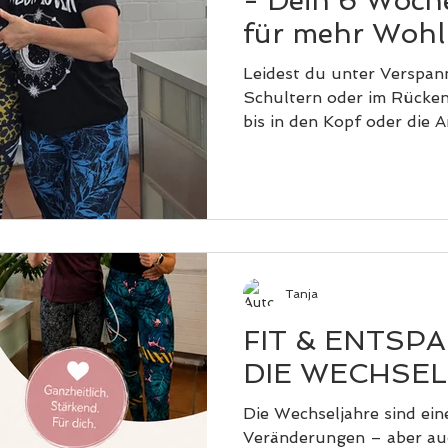
- Dein 6 Woc
für mehr Wohl
Leidest du unter Verspan
Schultern oder im Rücken
bis in den Kopf oder die 
neuer 6-Wochen-Kurs gena
Gemeinsam kombinieren wir
Mobilisations- und Kräft
Entspannungs- und Atemt
professionelle Massage z
Muskulatur ✔️ wertvolle T
erwartet dich: ✅ Wenige
Tanja
Schmerzen ✅ Mehr Bewegl
FIT & ENTSP
DIE WECHSE
Die Wechseljahre sind eine
Veränderungen – aber au