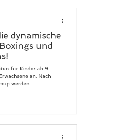
amm richtet sich an Frauen
Lebensjahr, die ihre
ein ga
die dynamische
-Boxings und
ns!
iten für Kinder ab 9
 Erwachsene an. Nach
up werden...